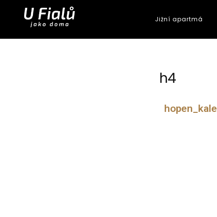
content
Jižní apartmá
Apartmá U Fialů
ubytování Dyje / Znojmo / Jižní Morava
h4
hopen_kale