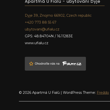
Apartmá U Fialů - ubytování Dyje
Dyje 39, Znojmo 66902, Czech republic
+420 773 88 55 67
ubytovani@ufialu.cz
GPS: 48.84704N / 16.11283E
www.ufialu.cz
© 2026 Apartmá U Fialů
|
WordPress Theme:
Freddo